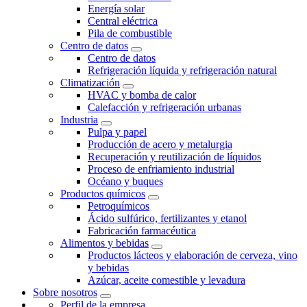
Energía solar
Central eléctrica
Pila de combustible
Centro de datos
Centro de datos
Refrigeración líquida y refrigeración natural
Climatización
HVAC y bomba de calor
Calefacción y refrigeración urbanas
Industria
Pulpa y papel
Producción de acero y metalurgia
Recuperación y reutilización de líquidos
Proceso de enfriamiento industrial
Océano y buques
Productos químicos
Petroquímicos
Ácido sulfúrico, fertilizantes y etanol
Fabricación farmacéutica
Alimentos y bebidas
Productos lácteos y elaboración de cerveza, vino
y bebidas
Azúcar, aceite comestible y levadura
Sobre nosotros
Perfil de la empresa