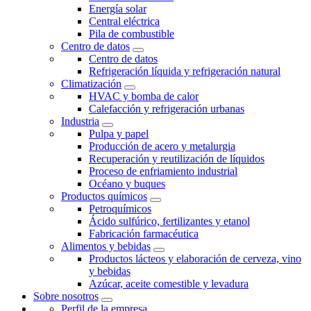
Energía solar
Central eléctrica
Pila de combustible
Centro de datos
Centro de datos
Refrigeración líquida y refrigeración natural
Climatización
HVAC y bomba de calor
Calefacción y refrigeración urbanas
Industria
Pulpa y papel
Producción de acero y metalurgia
Recuperación y reutilización de líquidos
Proceso de enfriamiento industrial
Océano y buques
Productos químicos
Petroquímicos
Ácido sulfúrico, fertilizantes y etanol
Fabricación farmacéutica
Alimentos y bebidas
Productos lácteos y elaboración de cerveza, vino
y bebidas
Azúcar, aceite comestible y levadura
Sobre nosotros
Perfil de la empresa