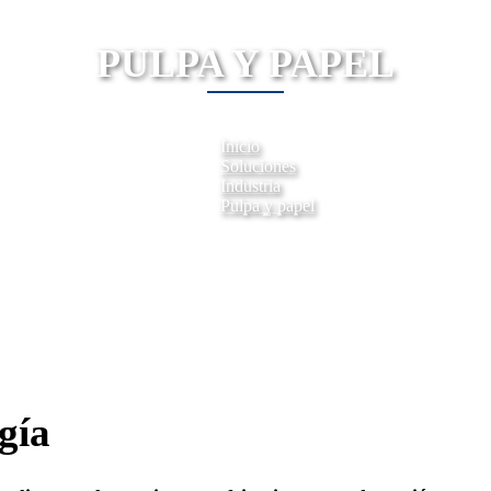
PULPA Y PAPEL
Inicio
Soluciones
Industria
Pulpa y papel
gía