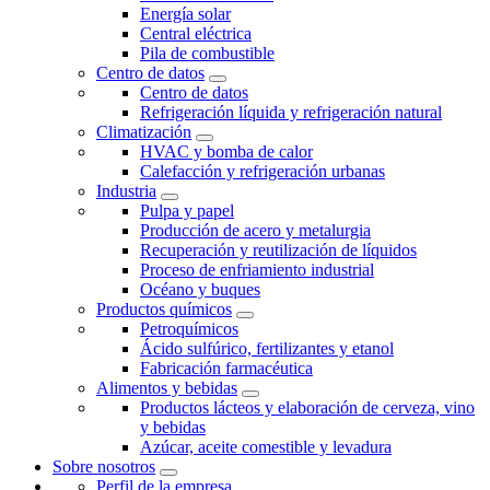
Energía solar
Central eléctrica
Pila de combustible
Centro de datos
Centro de datos
Refrigeración líquida y refrigeración natural
Climatización
HVAC y bomba de calor
Calefacción y refrigeración urbanas
Industria
Pulpa y papel
Producción de acero y metalurgia
Recuperación y reutilización de líquidos
Proceso de enfriamiento industrial
Océano y buques
Productos químicos
Petroquímicos
Ácido sulfúrico, fertilizantes y etanol
Fabricación farmacéutica
Alimentos y bebidas
Productos lácteos y elaboración de cerveza, vino
y bebidas
Azúcar, aceite comestible y levadura
Sobre nosotros
Perfil de la empresa