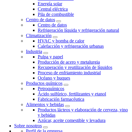
Energía solar
Central eléctrica
Pila de combustible
Centro de datos
Centro de datos
Refrigeración líquida y refrigeración natural
Climatización
HVAC y bomba de calor
Calefacción y refrigeración urbanas
Industria
Pulpa y papel
Producción de acero y metalurgia
Recuperación y reutilización de líquidos
Proceso de enfriamiento industrial
Océano y buques
Productos químicos
Petroquímicos
Ácido sulfúrico, fertilizantes y etanol
Fabricación farmacéutica
Alimentos y bebidas
Productos lácteos y elaboración de cerveza, vino
y bebidas
Azúcar, aceite comestible y levadura
Sobre nosotros
Perfil de la empresa