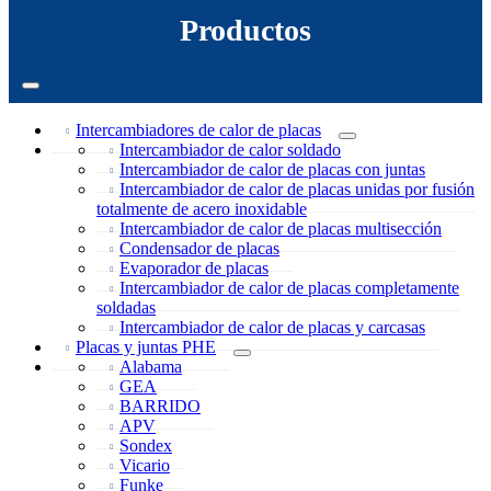
Productos
Intercambiadores de calor de placas
Intercambiador de calor soldado
Intercambiador de calor de placas con juntas
Intercambiador de calor de placas unidas por fusión
totalmente de acero inoxidable
Intercambiador de calor de placas multisección
Condensador de placas
Evaporador de placas
Intercambiador de calor de placas completamente
soldadas
Intercambiador de calor de placas y carcasas
Placas y juntas PHE
Alabama
GEA
BARRIDO
APV
Sondex
Vicario
Funke