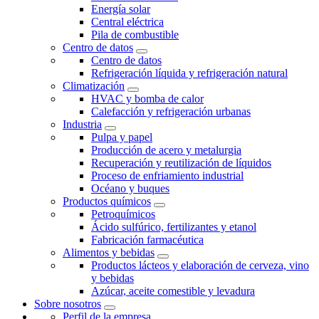
Energía solar
Central eléctrica
Pila de combustible
Centro de datos
Centro de datos
Refrigeración líquida y refrigeración natural
Climatización
HVAC y bomba de calor
Calefacción y refrigeración urbanas
Industria
Pulpa y papel
Producción de acero y metalurgia
Recuperación y reutilización de líquidos
Proceso de enfriamiento industrial
Océano y buques
Productos químicos
Petroquímicos
Ácido sulfúrico, fertilizantes y etanol
Fabricación farmacéutica
Alimentos y bebidas
Productos lácteos y elaboración de cerveza, vino
y bebidas
Azúcar, aceite comestible y levadura
Sobre nosotros
Perfil de la empresa