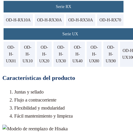
Serie RX
OD-H-RX10A
OD-H-RX30A
OD-H-RX50A
OD-H-RX70
Serie UX
OD-
OD-
OD-
OD-
OD-
OD-
OD-
OD-H
H-
H-
H-
H-
H-
H-
H-
UX10
UX01
UX10
UX20
UX30
UX40
UX80
UX90
Características del producto
Juntas y sellado
Flujo a contracorriente
Flexibilidad y modularidad
Fácil mantenimiento y limpieza