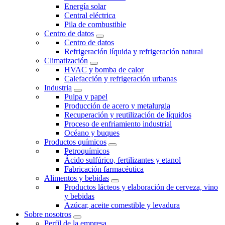
Energía solar
Central eléctrica
Pila de combustible
Centro de datos
Centro de datos
Refrigeración líquida y refrigeración natural
Climatización
HVAC y bomba de calor
Calefacción y refrigeración urbanas
Industria
Pulpa y papel
Producción de acero y metalurgia
Recuperación y reutilización de líquidos
Proceso de enfriamiento industrial
Océano y buques
Productos químicos
Petroquímicos
Ácido sulfúrico, fertilizantes y etanol
Fabricación farmacéutica
Alimentos y bebidas
Productos lácteos y elaboración de cerveza, vino
y bebidas
Azúcar, aceite comestible y levadura
Sobre nosotros
Perfil de la empresa