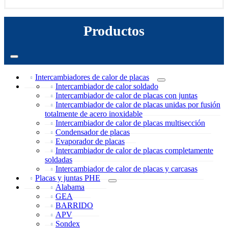
Productos
Intercambiadores de calor de placas
Intercambiador de calor soldado
Intercambiador de calor de placas con juntas
Intercambiador de calor de placas unidas por fusión
totalmente de acero inoxidable
Intercambiador de calor de placas multisección
Condensador de placas
Evaporador de placas
Intercambiador de calor de placas completamente
soldadas
Intercambiador de calor de placas y carcasas
Placas y juntas PHE
Alabama
GEA
BARRIDO
APV
Sondex