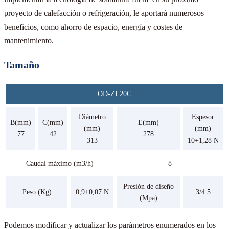
proyecto de calefacción o refrigeración, le aportará numerosos
beneficios, como ahorro de espacio, energía y costes de
mantenimiento.
Tamaño
OD-ZL20C
Diámetro
Espesor
B(mm)
C(mm)
E(mm)
(mm)
(mm)
77
42
278
313
10+1,28 N
Caudal máximo (m3/h)
8
Presión de diseño
Peso (Kg)
0,9+0,07 N
3/4.5
(Mpa)
Podemos modificar y actualizar los parámetros enumerados en los