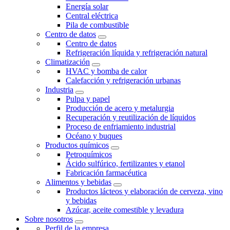
Energía solar
Central eléctrica
Pila de combustible
Centro de datos
Centro de datos
Refrigeración líquida y refrigeración natural
Climatización
HVAC y bomba de calor
Calefacción y refrigeración urbanas
Industria
Pulpa y papel
Producción de acero y metalurgia
Recuperación y reutilización de líquidos
Proceso de enfriamiento industrial
Océano y buques
Productos químicos
Petroquímicos
Ácido sulfúrico, fertilizantes y etanol
Fabricación farmacéutica
Alimentos y bebidas
Productos lácteos y elaboración de cerveza, vino
y bebidas
Azúcar, aceite comestible y levadura
Sobre nosotros
Perfil de la empresa