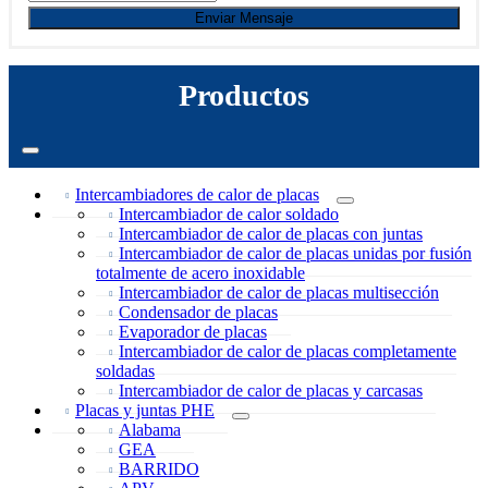
Enviar Mensaje
Productos
Intercambiadores de calor de placas
Intercambiador de calor soldado
Intercambiador de calor de placas con juntas
Intercambiador de calor de placas unidas por fusión
totalmente de acero inoxidable
Intercambiador de calor de placas multisección
Condensador de placas
Evaporador de placas
Intercambiador de calor de placas completamente
soldadas
Intercambiador de calor de placas y carcasas
Placas y juntas PHE
Alabama
GEA
BARRIDO