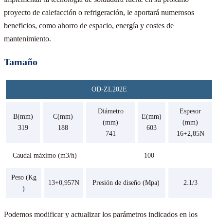
proyecto de calefacción o refrigeración, le aportará numerosos
beneficios, como ahorro de espacio, energía y costes de
mantenimiento.
Tamaño
OD-ZL202E
Diámetro
Espesor
B(mm)
C(mm)
E(mm)
(mm)
(mm)
319
188
603
741
16+2,85N
Caudal máximo (m3/h)
100
Peso (Kg
13+0,957N
Presión de diseño (Mpa)
2.1/3
)
Podemos modificar y actualizar los parámetros indicados en los