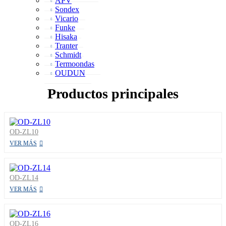
APV
Sondex
Vicario
Funke
Hisaka
Tranter
Schmidt
Termoondas
OUDUN
Productos principales
OD-ZL10
VER MÁS
OD-ZL14
VER MÁS
OD-ZL16