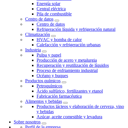
Energía solar
Central eléctrica
Pila de combustible
Centro de datos
Centro de datos
Refrigeración líquida y refrigeración natural
Climatización
HVAC y bomba de calor
Calefacción y refrigeración urbanas
Industria
Pulpa y papel
Producción de acero y metalurgia
Recuperación y reutilización de líquidos
Proceso de enfriamiento industrial
Océano y buques
Productos químicos
Petroquímicos
Ácido sulfúrico, fertilizantes y etanol
Fabricación farmacéutica
Alimentos y bebidas
Productos lácteos y elaboración de cerveza, vino
y bebidas
Azúcar, aceite comestible y levadura
Sobre nosotros
Perfil de la empresa