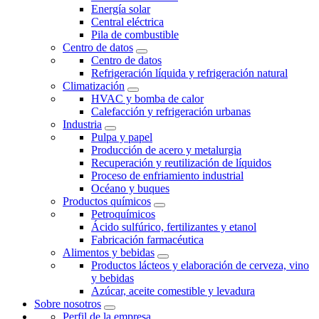
Energía solar
Central eléctrica
Pila de combustible
Centro de datos
Centro de datos
Refrigeración líquida y refrigeración natural
Climatización
HVAC y bomba de calor
Calefacción y refrigeración urbanas
Industria
Pulpa y papel
Producción de acero y metalurgia
Recuperación y reutilización de líquidos
Proceso de enfriamiento industrial
Océano y buques
Productos químicos
Petroquímicos
Ácido sulfúrico, fertilizantes y etanol
Fabricación farmacéutica
Alimentos y bebidas
Productos lácteos y elaboración de cerveza, vino
y bebidas
Azúcar, aceite comestible y levadura
Sobre nosotros
Perfil de la empresa